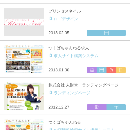
ス
ェ
ル
テ
ブ
チ
プリンセスネイル
ム
サ
キ
ロゴデザイン
開
イ
ャ
発
ト
リ
制
ア
ウ
2013.02.05
作
対
ェ
応
ブ
つくばちゃんねる求人
サ
求人サイト構築システム
イ
ト
制
シ
ウ
CMS
マ
2013.01.30
作
ス
ェ
利
ル
テ
ブ
用
チ
株式会社 人財堂 ランディングページ
ム
サ
キ
ランディングページ
開
イ
ャ
発
ト
リ
制
ア
シ
ウ
2012.12.27
作
対
ス
ェ
応
テ
ブ
つくばちゃんねる
ム
サ
お店情報検索サイト構築システム