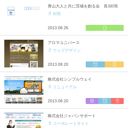
テ
ブ
用
チ
青山大人と共に茨城を創る会 長3封筒
ム
サ
キ
封筒
開
イ
ャ
発
ト
リ
制
ア
印
2013.08.26
作
対
刷
応
物
アロマユニバース
ウェブデザイン
ウ
マ
2013.08.20
ェ
ル
ブ
チ
株式会社シンプルウェイ
サ
キ
リニューアル
イ
ャ
ト
リ
制
ア
シ
ウ
CMS
2013.08.20
作
対
ス
ェ
利
応
テ
ブ
用
株式会社ジャパンサポート
ム
サ
コーポレートサイト
開
イ