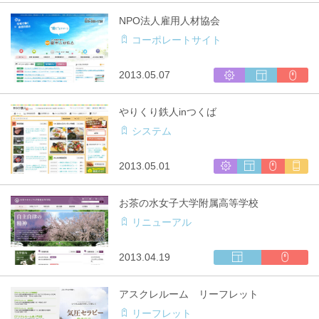
応
テ
ブ
用
NPO法人雇用人材協会
ム
サ
コーポレートサイト
開
イ
発
ト
制
シ
ウ
CMS
2013.05.07
作
ス
ェ
利
テ
ブ
用
やりくり鉄人inつくば
ム
サ
システム
開
イ
発
ト
制
シ
ウ
CMS
マ
2013.05.01
作
ス
ェ
利
ル
テ
ブ
用
チ
お茶の水女子大学附属高等学校
ム
サ
キ
リニューアル
開
イ
ャ
発
ト
リ
制
ア
ウ
CMS
2013.04.19
作
対
ェ
利
応
ブ
用
アスクレルーム リーフレット
サ
リーフレット
イ