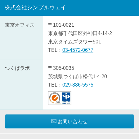
株式会社シンプルウェイ
株
東京オフィス
〒101-0021
式
東京都
千代田区
外神田4-14-2
会
東京タイムズタワー501
社
TEL：
03-4572-0677
シ
ン
つくばラボ
〒305-0035
プ
茨城県
つくば市
松代1-4-20
ル
TEL：
029-886-5575
ウ
ェ
イ
の
お問い合わせ
概
要