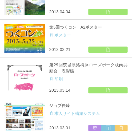
ト
制
印
2013.04.04
作
刷
物
第5回つくコン A2ポスター
ポスター
印
2013.03.21
刷
物
第29回茨城県銘柄豚ローズポーク枝肉共
励会 表彰楯
印刷
印
2013.03.14
刷
物
ジョブ長崎
求人サイト構築システム
シ
ウ
マ
2013.03.01