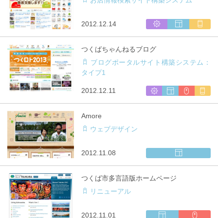
開
イ
発
ト
制
シ
ウ
マ
2012.12.14
作
ス
ェ
ル
テ
ブ
チ
つくばちゃんねるブログ
ム
サ
キ
ブログポータルサイト構築システム：
開
イ
ャ
タイプ1
発
ト
リ
制
ア
シ
ウ
CMS
マ
2012.12.11
作
対
ス
ェ
利
ル
応
テ
ブ
用
チ
Amore
ム
サ
キ
ウェブデザイン
開
イ
ャ
発
ト
リ
制
ア
ウ
2012.11.08
作
対
ェ
応
ブ
つくば市多言語版ホームページ
サ
リニューアル
イ
ト
制
ウ
CMS
2012.11.01