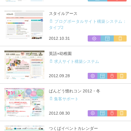
作
ェ
利
ブ
用
スタイルアース
サ
ブログポータルサイト構築システム：
イ
タイプ2
ト
制
シ
ウ
マ
2012.10.31
作
ス
ェ
ル
テ
ブ
チ
英語×幼稚園
ム
サ
キ
求人サイト構築システム
開
イ
ャ
発
ト
リ
制
ア
シ
ウ
CMS
マ
2012.09.28
作
対
ス
ェ
利
ル
応
テ
ブ
用
チ
ばんどう惚れコン 2012・冬
ム
サ
キ
集客サポート
開
イ
ャ
発
ト
リ
制
ア
シ
ウ
CMS
マ
2012.08.30
作
対
ス
ェ
利
ル
応
テ
ブ
用
チ
つくばイベントカレンダー