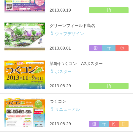
印
2013.09.19
刷
物
グリーンフィールド島名
ウェブデザイン
シ
ウ
CMS
2013.09.01
ス
ェ
利
テ
ブ
用
第6回つくコン A2ポスター
ム
サ
ポスター
開
イ
発
ト
制
印
2013.08.29
作
刷
物
つくコン
リニューアル
シ
ウ
CMS
マ
2013.08.29
ス
ェ
利
ル