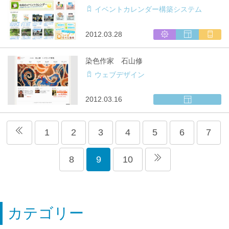
ム
サ
キ
イベントカレンダー構築システム
開
イ
ャ
発
ト
リ
制
ア
シ
ウ
マ
2012.03.28
作
対
ス
ェ
ル
応
テ
ブ
チ
染色作家 石山修
ム
サ
キ
ウェブデザイン
開
イ
ャ
発
ト
リ
制
ア
ウ
2012.03.16
作
対
ェ
応
ブ
サ
1
2
3
4
5
6
7
イ
ト
8
9
10
制
作
カテゴリー