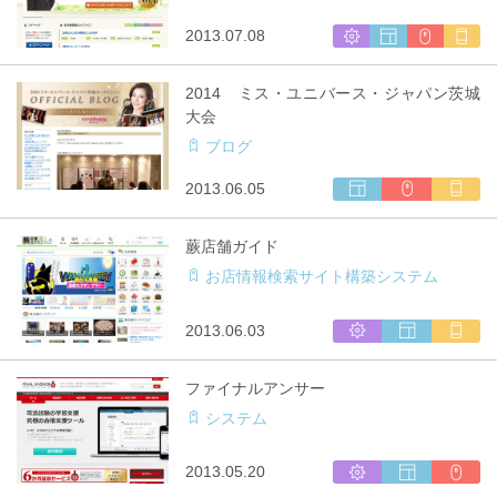
発
ト
制
シ
ウ
CMS
マ
2013.07.08
作
ス
ェ
利
ル
テ
ブ
用
チ
2014 ミス・ユニバース・ジャパン茨城
ム
サ
キ
大会
開
イ
ャ
ブログ
発
ト
リ
制
ア
ウ
CMS
マ
2013.06.05
作
対
ェ
利
ル
応
ブ
用
チ
蕨店舗ガイド
サ
キ
お店情報検索サイト構築システム
イ
ャ
ト
リ
制
ア
シ
ウ
マ
2013.06.03
作
対
ス
ェ
ル
応
テ
ブ
チ
ファイナルアンサー
ム
サ
キ
システム
開
イ
ャ
発
ト
リ
制
ア
シ
ウ
CMS
2013.05.20
作
対
ス
ェ
利