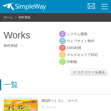
お
問
ホーム
制作実績
い
合
わ
Works
システム開発
せ
ウェブサイト制作
制作実績
CMS利用
マルチキャリア対応
印刷物
カテゴリーを表示
一覧
第6回つくコン カード
カード