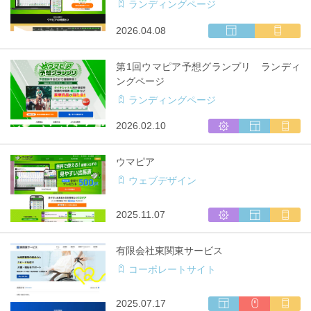
ランディングページ
ウ
マ
2026.04.08
ェ
ル
ブ
チ
第1回ウマピア予想グランプリ ランディ
サ
キ
ングページ
イ
ャ
ランディングページ
ト
リ
制
ア
シ
ウ
マ
2026.02.10
作
対
ス
ェ
ル
応
テ
ブ
チ
ウマピア
ム
サ
キ
ウェブデザイン
開
イ
ャ
発
ト
リ
制
ア
シ
ウ
マ
2025.11.07
作
対
ス
ェ
ル
応
テ
ブ
チ
有限会社東関東サービス
ム
サ
キ
コーポレートサイト
開
イ
ャ
発
ト
リ
制
ア
ウ
CMS
マ
2025.07.17