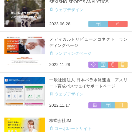
SEKISHO SPORTS ANALYTICS
サ
キ
ウェブデザイン
イ
ャ
ト
リ
制
ア
ウ
CMS
2023.06.28
作
対
ェ
利
応
ブ
用
メディカルトリビューンコネクト ラン
サ
ディングページ
イ
ランディングページ
ト
制
シ
ウ
CMS
マ
2022.11.28
作
ス
ェ
利
ル
テ
ブ
用
チ
一般社団法人 日本パラ水泳連盟 アスリ
ム
サ
キ
ート育成パスウェイサポートページ
開
イ
ャ
ウェブデザイン
発
ト
リ
制
ア
シ
ウ
マ
2022.11.17
作
対
ス
ェ
ル
応
テ
ブ
チ
株式会社JM
ム
サ
キ
コーポレートサイト
開
イ
ャ