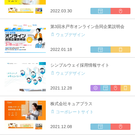
発
ト
リ
制
ア
ウ
CMS
2022.03.30
作
対
ェ
利
応
ブ
用
第3回水戸市オンライン合同企業説明会
サ
ウェブデザイン
イ
ト
制
ウ
マ
2022.01.18
作
ェ
ル
ブ
チ
シンプルウェイ採用情報サイト
サ
キ
ウェブデザイン
イ
ャ
ト
リ
制
ア
シ
ウ
CMS
マ
2021.12.28
作
対
ス
ェ
利
ル
応
テ
ブ
用
チ
株式会社キュアプラス
ム
サ
キ
コーポレートサイト
開
イ
ャ
発
ト
リ
制
ア
ウ
CMS
2021.12.08
作
対
ェ
利