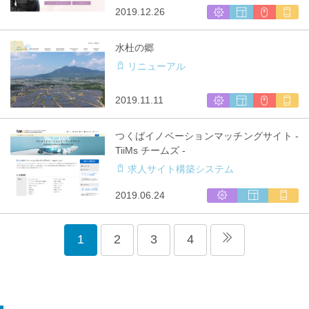
制
ア
シ
ウ
CMS
マ
2019.12.26
作
対
ス
ェ
利
ル
応
テ
ブ
用
チ
水杜の郷
ム
サ
キ
リニューアル
開
イ
ャ
発
ト
リ
制
ア
シ
ウ
CMS
マ
2019.11.11
作
対
ス
ェ
利
ル
応
テ
ブ
用
チ
つくばイノベーションマッチングサイト -
ム
サ
キ
TiiMs チームズ -
開
イ
ャ
求人サイト構築システム
発
ト
リ
制
ア
シ
ウ
マ
2019.06.24
作
対
ス
ェ
ル
応
テ
ブ
チ
ム
サ
キ
1
2
3
4
開
イ
ャ
発
ト
リ
制
ア
作
対