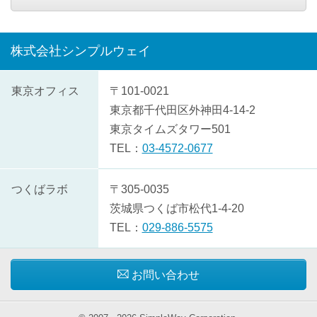
株式会社シンプルウェイ
株
東京オフィス
〒101-0021
式
東京都
千代田区
外神田4-14-2
会
東京タイムズタワー501
社
TEL：
03-4572-0677
シ
ン
つくばラボ
〒305-0035
プ
茨城県
つくば市
松代1-4-20
ル
TEL：
029-886-5575
ウ
ェ
お問い合わせ
イ
の
概