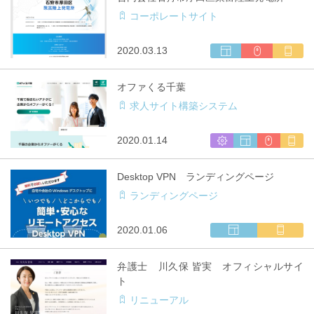
サ
キ
コーポレートサイト
イ
ャ
ト
リ
制
ア
ウ
CMS
マ
2020.03.13
作
対
ェ
利
ル
応
ブ
用
チ
オファくる千葉
サ
キ
求人サイト構築システム
イ
ャ
ト
リ
制
ア
シ
ウ
CMS
マ
2020.01.14
作
対
ス
ェ
利
ル
応
テ
ブ
用
チ
Desktop VPN ランディングページ
ム
サ
キ
ランディングページ
開
イ
ャ
発
ト
リ
制
ア
ウ
マ
2020.01.06
作
対
ェ
ル
応
ブ
チ
弁護士 川久保 皆実 オフィシャルサイ
サ
キ
ト
イ
ャ
リニューアル
ト
リ