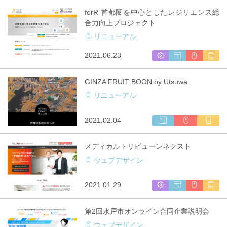
応
ブ
用
forR 首都圏を中心としたレジリエンス総
サ
合力向上プロジェクト
イ
リニューアル
ト
制
シ
ウ
CMS
マ
2021.06.23
作
ス
ェ
利
ル
テ
ブ
用
チ
GINZA FRUIT BOON by Utsuwa
ム
サ
キ
リニューアル
開
イ
ャ
発
ト
リ
制
ア
ウ
CMS
マ
2021.02.04
作
対
ェ
利
ル
応
ブ
用
チ
メディカルトリビューンネクスト
サ
キ
ウェブデザイン
イ
ャ
ト
リ
制
ア
シ
ウ
CMS
マ
2021.01.29
作
対
ス
ェ
利
ル
応
テ
ブ
用
チ
第2回水戸市オンライン合同企業説明会
ム
サ
キ
ウェブデザイン
開
イ
ャ