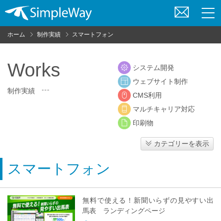
お
問
ホーム
制作実績
スマートフォン
い
合
わ
Works
システム開発
せ
ウェブサイト制作
制作実績
CMS利用
マルチキャリア対応
印刷物
カテゴリーを表示
スマートフォン
無料で使える！新聞いらずの見やすい出
馬表 ランディングページ