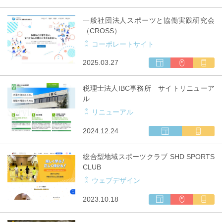
作
対
ェ
利
ル
応
ブ
用
チ
一般社団法人スポーツと協働実践研究会
サ
キ
（CROSS）
イ
ャ
コーポレートサイト
ト
リ
制
ア
ウ
CMS
マ
2025.03.27
作
対
ェ
利
ル
応
ブ
用
チ
税理士法人IBC事務所 サイトリニューア
サ
キ
ル
イ
ャ
リニューアル
ト
リ
制
ア
ウ
マ
2024.12.24
作
対
ェ
ル
応
ブ
チ
総合型地域スポーツクラブ SHD SPORTS
サ
キ
CLUB
イ
ャ
ウェブデザイン
ト
リ
制
ア
ウ
CMS
マ
2023.10.18
作
対
ェ
利
ル
応
ブ
用
チ