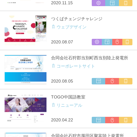
シ
ウ
マ
2020.11.15
作
対
ス
ェ
ル
応
テ
ブ
チ
つくばチェンジチャレンジ
ム
サ
キ
ウェブデザイン
開
イ
ャ
発
ト
リ
制
ア
シ
ウ
CMS
マ
2020.08.07
作
対
ス
ェ
利
ル
応
テ
ブ
用
チ
合同会社石狩郡当別町西当別陸上発電所
ム
サ
キ
コーポレートサイト
開
イ
ャ
発
ト
リ
制
ア
ウ
CMS
マ
2020.08.05
作
対
ェ
利
ル
応
ブ
用
チ
TOGO中国語教室
サ
キ
リニューアル
イ
ャ
ト
リ
制
ア
ウ
CMS
マ
2020.04.22
作
対
ェ
利
ル
応
ブ
用
チ
合同会社石狩市厚田区聚富陸上発電所