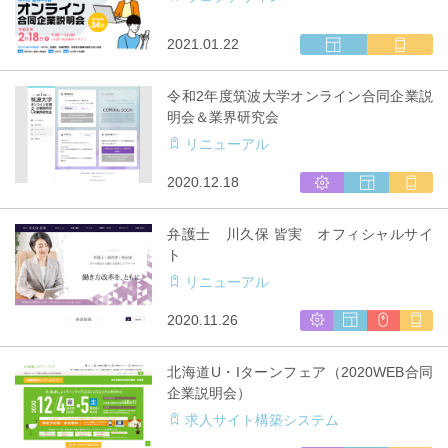
発
ト
リ
制
ア
ウ
マ
2021.01.22
作
対
ェ
ル
応
ブ
チ
令和2年度筑波大学オンライン合同企業説
サ
キ
明会＆業界研究会
イ
ャ
リニューアル
ト
リ
制
ア
シ
ウ
マ
2020.12.18
作
対
ス
ェ
ル
応
テ
ブ
チ
弁護士 川久保 皆実 オフィシャルサイ
ム
サ
キ
ト
開
イ
ャ
リニューアル
発
ト
リ
制
ア
シ
ウ
CMS
マ
2020.11.26
作
対
ス
ェ
利
ル
応
テ
ブ
用
チ
北海道U・Iターンフェア（2020WEB合同
ム
サ
キ
企業説明会）
開
イ
ャ
求人サイト構築システム
発
ト
リ
制
ア