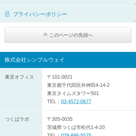
プライバシーポリシー
このページの先頭へ
株式会社シンプルウェイ
株
東京オフィス
〒101-0021
式
東京都
千代田区
外神田4-14-2
会
東京タイムズタワー501
社
TEL：
03-4572-0677
シ
ン
つくばラボ
〒305-0035
プ
茨城県
つくば市
松代1-4-20
ル
TEL：
029-886-5575