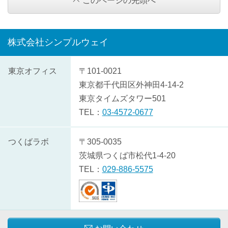
このページの先頭へ
株式会社シンプルウェイ
株
東京オフィス
〒101-0021
式
東京都
千代田区
外神田4-14-2
会
東京タイムズタワー501
社
TEL：
03-4572-0677
シ
ン
つくばラボ
〒305-0035
プ
茨城県
つくば市
松代1-4-20
ル
TEL：
029-886-5575
ウ
ェ
イ
の