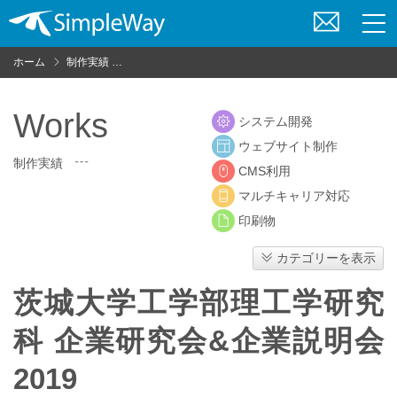
お
問
ホーム
制作実績
茨城大学工学部理工学研究科 企業研究会&企業説明会20
い
合
わ
Works
システム開発
せ
ウェブサイト制作
制作実績
CMS利用
マルチキャリア対応
印刷物
カテゴリーを表示
茨城大学工学部理工学研究
科 企業研究会&企業説明会
2019