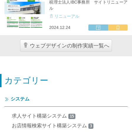
税理士法人IBC事務所 サイトリニューア
サ
キ
ル
イ
ャ
リニューアル
ト
リ
制
ア
ウ
マ
2024.12.24
作
対
ェ
ル
応
ブ
チ
ウェブデザインの制作実績一覧へ
サ
キ
イ
ャ
ト
リ
制
ア
作
対
応
カテゴリー
システム
求人サイト構築システム
15
お店情報検索サイト構築システム
3