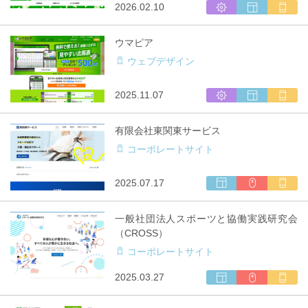
シ
ウ
マ
2026.02.10
作
対
ス
ェ
ル
応
テ
ブ
チ
ウマピア
ム
サ
キ
ウェブデザイン
開
イ
ャ
発
ト
リ
制
ア
シ
ウ
マ
2025.11.07
作
対
ス
ェ
ル
応
テ
ブ
チ
有限会社東関東サービス
ム
サ
キ
コーポレートサイト
開
イ
ャ
発
ト
リ
制
ア
ウ
CMS
マ
2025.07.17
作
対
ェ
利
ル
応
ブ
用
チ
一般社団法人スポーツと協働実践研究会
サ
キ
（CROSS）
イ
ャ
コーポレートサイト
ト
リ
制
ア
ウ
CMS
マ
2025.03.27
作
対
ェ
利
ル
応
ブ
用
チ