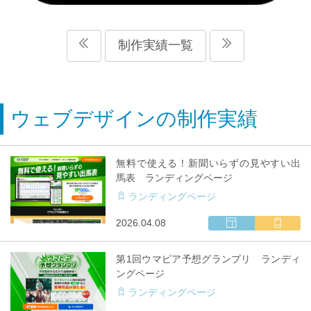
制作実績一覧
ウェブデザインの制作実績
無料で使える！新聞いらずの見やすい出
馬表 ランディングページ
ランディングページ
ウ
マ
2026.04.08
ェ
ル
ブ
チ
第1回ウマピア予想グランプリ ランディ
サ
キ
ングページ
イ
ャ
ランディングページ
ト
リ
制
ア