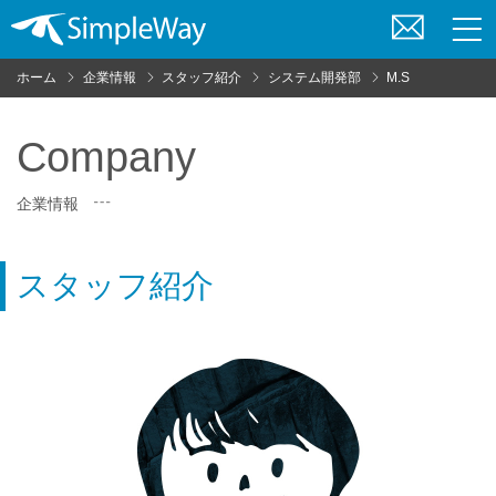
お
問
ホーム
企業情報
スタッフ紹介
システム開発部
M.S
い
合
わ
Company
せ
企業情報
スタッフ紹介