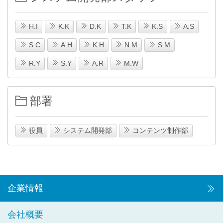
H.I
K.K
D.K
T.K
K.S
A.S
S.C
A.H
K.H
N.M
S.M
R.Y
S.Y
A.R
M.W
部署
役員
システム開発部
コンテンツ制作部
企業情報
会社概要