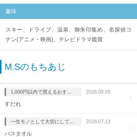
今
趣味
後
スキー、ドライブ、温泉、御朱印集め、名探偵コ
の
ナン(アニメ・映画)、テレビドラマ鑑賞
目
標
な
M.Sのもちあじ
ど
1,000円以内で買えるおすすめ品
2026.08.05
すだれ
一生モノとして大切にしている（したい）アイテム
2026.07.13
バスタオル